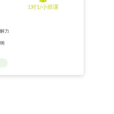
1对1/小班课
解力
大纲